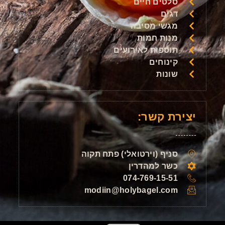
סלטים חיים
דגים
מגשי מסיבה
מנות חמות
תוספות לאירועים
קינוחים
שונות
יצירת קשר:
סניף (וירטואלי) פתח תקוה
כשר למהדרין
074-769-15-51
modiin@holybagel.com