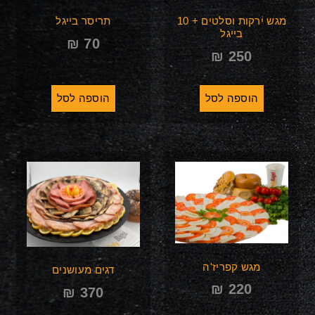
מגש ירקות וסלטים + 10
תריסר בייגל
בייגל
₪
70
₪
250
הוספה לסל
הוספה לסל
מגש קפריז'ה
דגים מעושנים
₪
220
₪
370