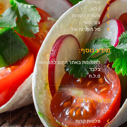
אודות
בלוג
תעודת כשרות
צור קשר
סל הקניות שלי
מידע נוסף:
התמונות באתר הינם להמחשה
בלבד
ט.ל.ח
מגשי אירוח
פלטות קרות