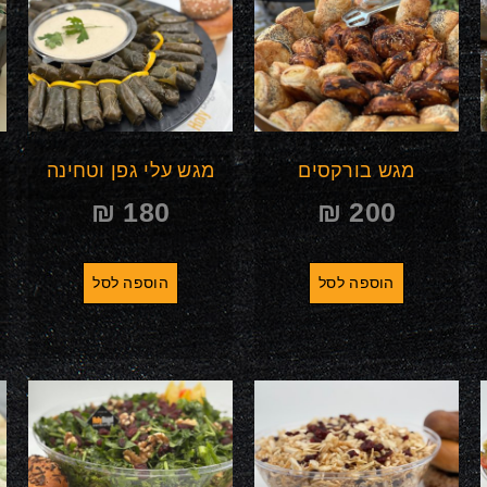
מגש בורקסים
מגש עלי גפן וטחינה
₪
180
₪
200
הוספה לסל
הוספה לסל