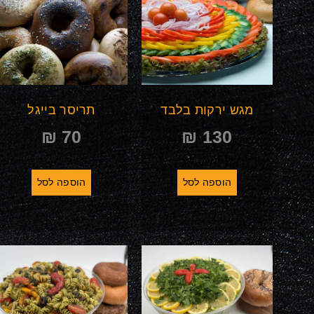
מגש ירקות בלבד
תריסר בייגל
₪
70
₪
130
הוספה לסל
הוספה לסל