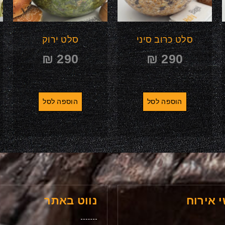
סלט כרוב סיני
סלט ירוק
₪
290
₪
290
הוספה לסל
הוספה לסל
 אירוח
נווט באתר