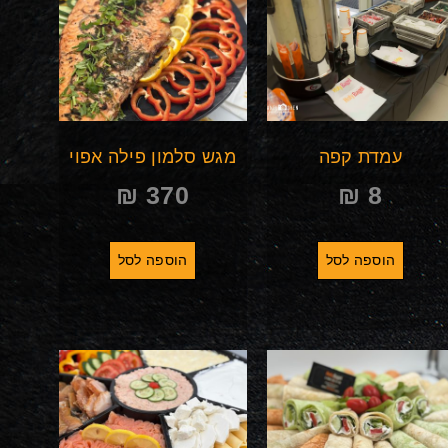
עמדת קפה
מגש סלמון פילה אפוי
₪
370
₪
8
הוספה לסל
הוספה לסל