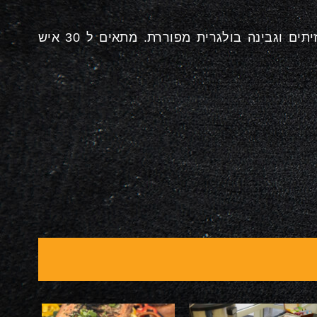
קערת סלט יווני המכיל חסות, מלפפון, בצל סגול, זיתים וגבינה בולגרית מפוררת. מתאים ל 30 איש