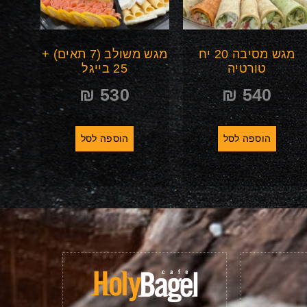
מגש מסיבה 20 יח
מגש משולב (7 תאים) +
טורטיה
25 בייגל
₪
530
₪
540
הוספה לסל
הוספה לסל