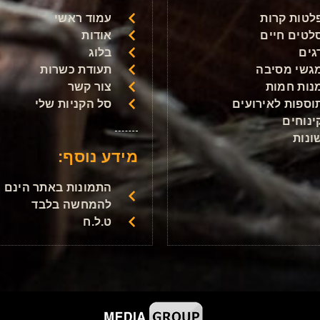
לטות קרות
עמוד ראשי
לטים חיים
אודות
גים
בלוג
גשי מסיבה
תעודת כשרות
נות חמות
צור קשר
וספות לאירועים
סל הקניות שלי
ינוחים
ונות
מידע נוסף:
התמונות באתר הינם
להמחשה בלבד
ט.ל.ח