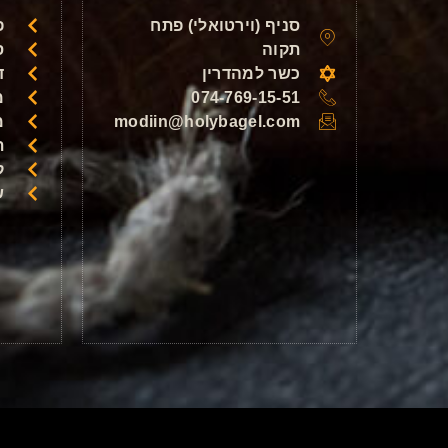
סניף (וירטואלי) פתח
פ
תקוה
ס
כשר למהדרין
ד
074-769-15-51
מ
modiin@holybagel.com
מ
ת
ק
ש