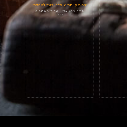
שירות קייטרינג חלבי כשר למהדרין
סניף וירטואלי | שרות משלוחים
בלבד