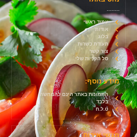
עמוד ראשי
אודות
בלוג
תעודת כשרות
צור קשר
סל הקניות שלי
מידע נוסף:
התמונות באתר הינם להמחשה
בלבד
ט.ל.ח
מגשי אירוח