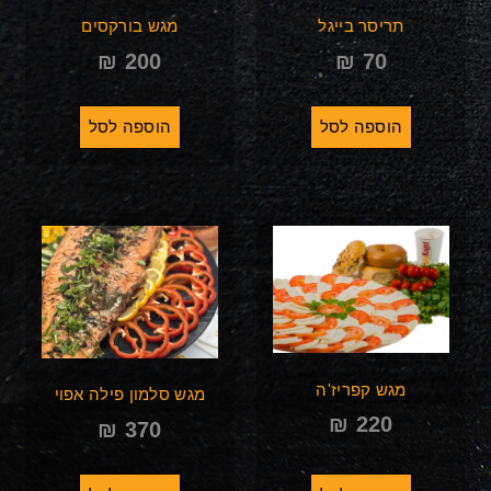
תריסר בייגל
מגש בורקסים
₪
200
₪
70
הוספה לסל
הוספה לסל
מגש קפריז'ה
מגש סלמון פילה אפוי
₪
220
₪
370