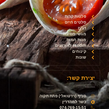
פלטות קרות
סלטים חיים
דגים
מגשי מסיבה
מנות חמות
תוספות לאירועים
קינוחים
שונות
יצירת קשר:
סניף (וירטואלי) פתח תקוה
כשר למהדרין
074-769-15-51