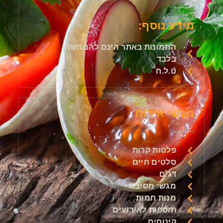
מידע נוסף:
התמונות באתר הינם להמחשה
בלבד
ט.ל.ח
מגשי אירוח
פלטות קרות
סלטים חיים
דגים
מגשי מסיבה
מנות חמות
תוספות לאירועים
קינוחים