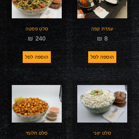
עמדת קפה
סלט פסטה
₪
240
₪
8
הוספה לסל
הוספה לסל
סלט יווני
סלט חלומי