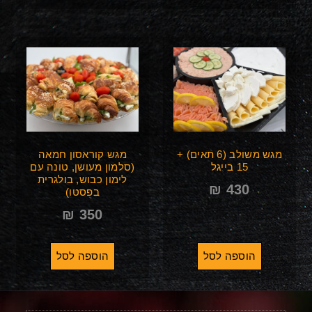
מגש משולב (6 תאים) +
מגש קוראסון חמאה
15 בייגל
(סלמון מעושן, טונה עם
לימון כבוש, בולגרית
₪
430
בפסטו)
₪
350
הוספה לסל
הוספה לסל