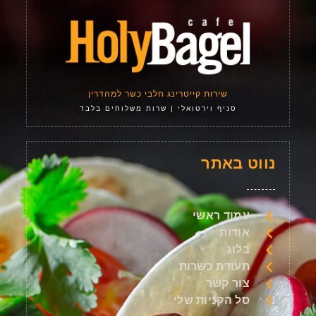
שירות קייטרינג חלבי כשר למהדרין
סניף וירטואלי | שרות משלוחים בלבד
נווט באתר
עמוד ראשי
אודות
בלוג
תעודת כשרות
צור קשר
סל הקניות שלי