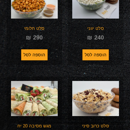
סלט יווני
סלט חלומי
₪
290
₪
240
הוספה לסל
הוספה לסל
סלט כרוב סיני
מגש מסיבה 20 יח