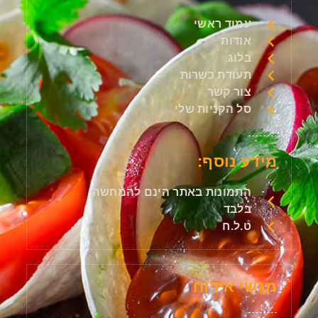
עמוד ראשי
אודות
בלוג
תעודת כשרות
צור קשר
סל הקניות שלי
מידע נוסף:
התמונות באתר הינם להמחשה
בלבד
ט.ל.ח
מגשי אירוח