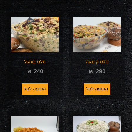
סלט קינואה
סלט בורגול
₪
240
₪
290
הוספה לסל
הוספה לסל