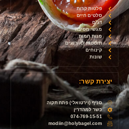
פלטות קרות
סלטים חיים
דגים
מגשי מסיבה
מנות חמות
תוספות לאירועים
קינוחים
שונות
יצירת קשר:
סניף (וירטואלי) פתח תקוה
כשר למהדרין
074-769-15-51
modiin@holybagel.com