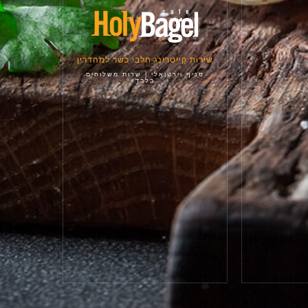
שירות קייטרינג חלבי כשר למהדרין
סניף וירטואלי | שרות משלוחים
בלבד