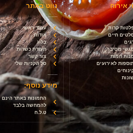
 אירוח
נווט באתר
לטות קרות
עמוד ראשי
לטים חיים
אודות
גים
בלוג
גשי מסיבה
תעודת כשרות
נות חמות
צור קשר
וספות לאירועים
סל הקניות שלי
ינוחים
ונות
מידע נוסף:
התמונות באתר הינם
להמחשה בלבד
ט.ל.ח