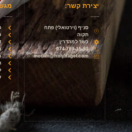
יצירת קשר:
מגשי
סניף (וירטואלי) פתח
פ
תקוה
ס
כשר למהדרין
ד
074-769-15-51
מ
modiin@holybagel.com
מ
ת
ק
ש