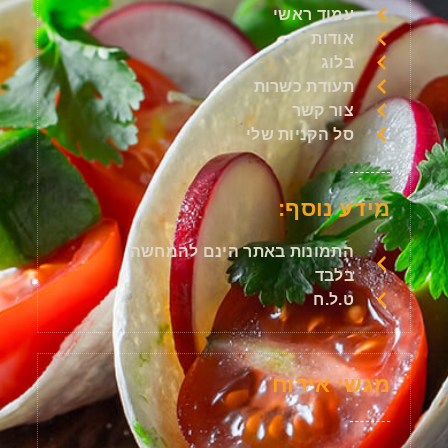
עמוד ראשי
אודות
בלוג
תעודת כשרות
צור קשר
סל הקניות שלי
מידע נוסף:
התמונות באתר הינם להמחשה
בלבד
ט.ל.ח
מגשי אירוח