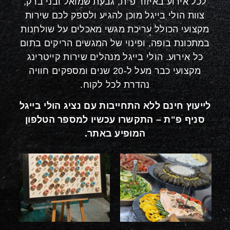
לכל אירוע באיזור פ"ת, גבעת שמואל ובני ברק,
צוות הולי בייגל מוכן להגיע ולספק לכם שירות
מקצועי הכולל עריכת מגשי מאכלים על שולחנות
במתכונת בופה, ופינוי של המגשים הריקים בתום
כל אירוע. הולי בייגל מנהלים שירות קייטרינג
מקצועי כבר מעל ל-20 שנים ומספקים חוויה
נהדרת לכל לקוח.
לייעוץ חינם ללא התחייבות עם נציג הולי בייגל
סניף פ"ת – התקשרו עכשיו למספר הטלפון
המופיע באתר.