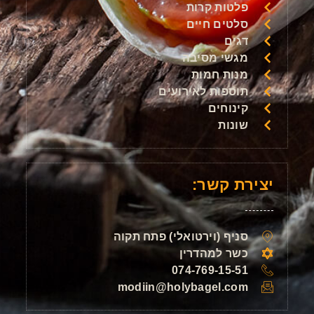
פלטות קרות
סלטים חיים
דגים
מגשי מסיבה
מנות חמות
תוספות לאירועים
קינוחים
שונות
יצירת קשר:
סניף (וירטואלי) פתח תקוה
כשר למהדרין
074-769-15-51
modiin@holybagel.com