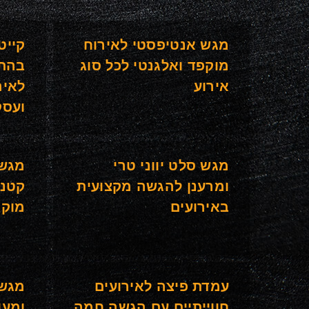
מגש אנטיפסטי לאירוח
קייט
מוקפד ואלגנטי לכל סוג
בהת
אירוע
לאיר
ועסק
מגש סלט יווני טרי
מגש 
ומרענן להגשה מקצועית
קטני
באירועים
מוקפ
עמדת פיצה לאירועים
מגש 
חווייתיים עם הגשה חמה
ומעו