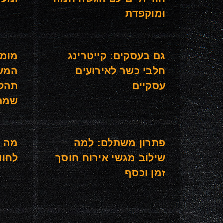
ומוקפדת
גם בעסקים: קייטרינג
מומח
חלבי כשר לאירועים
המשח
עסקיים
תהלי
שמתח
פתרון משתלם: למה
מה ה
שילוב מגשי אירוח חוסך
לחוו
זמן וכסף