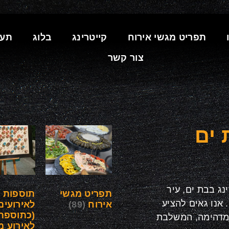
תפריט מגשי אירוח
קייטרינג
בלוג
תעו
צור קשר
 ים
נג בבת ים, עיר
תפריט מגשי
תוספות
 אנו גאים להציע
אירוח
(89)
לאירועים
(כתוספת
 מדהימה, המשלבת
לאירוע מ