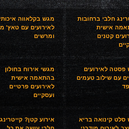
רינג חלבי ברחובות
מגש בקלאווה איכותי
אמה אישית
לאירועים עם טאץ' מ
ועים קטנים
ומרשים
יים
פסטה לאירועים
מגשי אירוח בחולון
ם עם שילוב טעמים
בהתאמה אישית
ד
לאירועים פרטיים
ועסקיים
סלט קינואה בריא
אירוע קטן? קייטרינג
צב לאירוח מודרני
חלבי עושה את כל