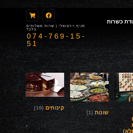
דת כשרות
סניף וירטואלי | שרות משלוחים
בלבד
074-769-15-
51
קינוחים
(19)
שונות
(1)
לא)