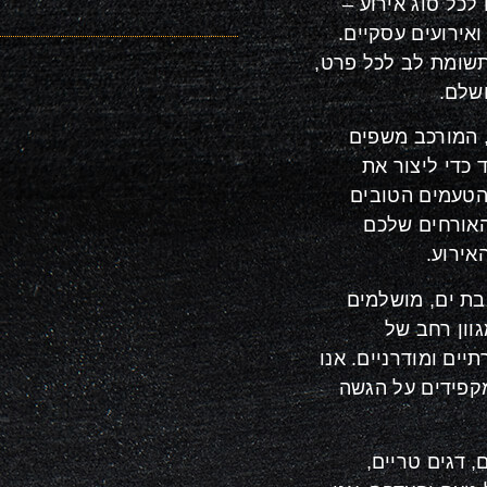
לכל סוג אירוע –
אירועים עסקיים.
 תשומת לב לכל פרט,
ושלם
.
, המורכב משפים
 כדי ליצור את
הטעמים הטובים
האורחים שלכם
אירוע
.
בת ים, מושלמים
וון רחב של
ים ומודרניים. אנו
מקפידים על הגשה
, דגים טריים,