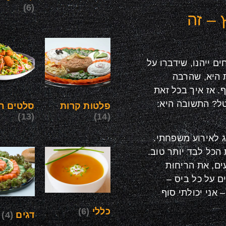
(6)
 – זה
ם ייהנו, שידברו על
 היא, שהרבה
. אז איך בכל זאת
ל? התשובה היא:
פלטות קרות
סלטים חי
(13)
(14)
ג לאירוע משפחתי.
הכל לבד יותר טוב.
ים, את הריחות
 על כל ביס –
 אני יכולתי סוף
כללי
(6)
דגים
(4)