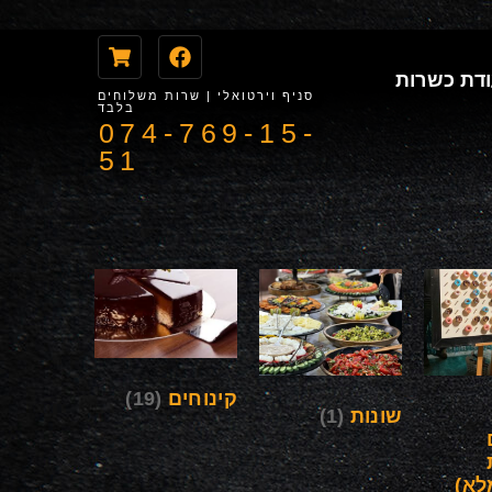
דת כשרות
סניף וירטואלי | שרות משלוחים
בלבד
074-769-15-
51
קינוחים
(19)
שונות
(1)
לא)