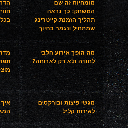
מומחיות זה שם
הדרך
המשחק: כך נראה
חווי
תהליך הזמנת קייטרינג
בכל 
שמתחיל ונגמר בחיוך
מה הופך אירוע חלבי
מדרי
לחוויה ולא רק לארוחה?
תפרי
מוצל
מגשי פיצות ובורקסים
איך 
לאירוח קליל
המגש