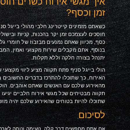
איך מגשי אירוח כשרים חוס
זמן וכסף?
כשאתם מזמינים קייטרינג חלבי מהולי בייגל סנ
חוסכים לעצמכם זמן יקר בהכנות, קניות ובישול
כסף, מכיוון שאתם נמנעים מבזבוז של חומרי גלם
בנוסף, אתם מקבלים שירות מקצועי ואמין, המ
יתנהל בצורה חלקה וללא תקלות.
הולי בייגל סניף פתח תקווה מציע ליווי מקצוע
האירוח, כך שתוכלו להתרכז בדברים החשובים ב
מהאירוע שלכם עם האנשים שאתם אוהבים. הולי
תקווה מבטיחים שכל מגשי אירוח חלביים יגיעו ט
שתוכלו להיות בטוחים שהאירוע שלכם יהיה מוש
לסיכום
אם אתם מחפשים דרך קלה, טעימה ונוחה לארח, 