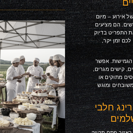
ים
ל אירוע – מיום
שים. הם מציעים
ת התפריט בדיוק
לכם זמן יקר,
 הגמישות. אפשר
ם, קישים מגרים,
סים מתוקים או
 משובחים ומוגש
רינג חלבי
למים
באזור פתח תקווה