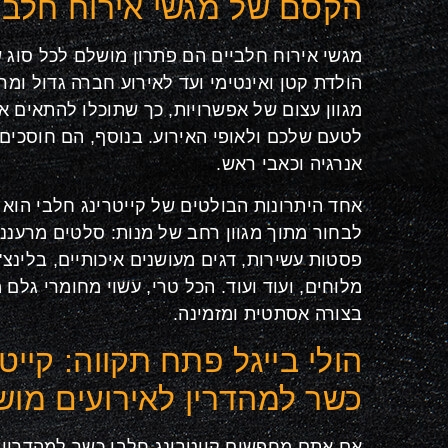
הקסם של מגשי אירוח חלבי
מגשי אירוח חלביים הם פתרון מושלם לכל סוג ש
הולדת קטן ואינטימי ועד לאירוע חברה גדול ומר
מגוון עצום של אפשרויות, כך שתוכלו להתאים א
לטעם שלכם ולאופי האירוע. בנוסף, הם חוסכים 
אנרגיה וכאבי ראש.
אחד היתרונות הבולטים של קייטרינג חלבי הוא
לבחור מתוך מגוון רחב של מנות: סלטים מרענני
פסטות עשירות, דגים מעושנים איכותיים, בלינצ'
מלוחים, ועוד ועוד. הכל טרי, עשוי מחומרי גלם
בצורה אסתטית ומזמינה.
הולי בייגל פתח תקווה: קייט
כשר למהדרין לאירועים מוש
אם אתם מחפשים קייטרינג חלבי כשר למהדרין 