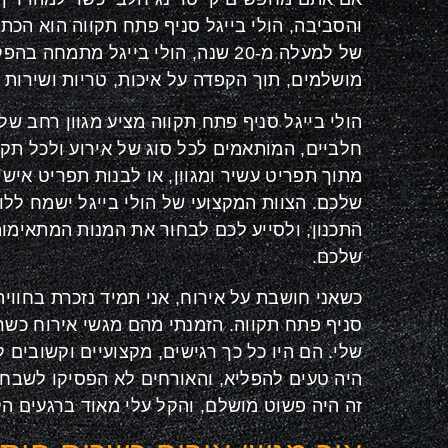
והסביבה, הולי בייגל סניף פתח תקווה הוא הכתו
של למעלה מ-20 שנה, הולי בייגל מתמחה
מושלמים, תוך הקפדה על איכות, טריות ושירות מ
הולי בייגל סניף פתח תקווה מציע מגוון רחב של
חלביים, המותאמים לכל סוג של אירוע ולכל תקצ
מתוך תפריט עשיר ומגוון, או לבנות תפריט איש
שלכם. הצוות המקצועי של הולי בייגל ישמח לל
התכנון, ולסייע לכם לבחור את המנות המתאימות
שלכם.
כשאני חושבת על אירוח, אני תמיד נזכרת בחוויה 
סניף פתח תקווה. הזמנתי מהם מגשי אירוח כש
שלי. הם היו כל כך רגישים, מקצועיים וקשובים 
היה טעים להפליא, והאורחים לא הפסיקו לשבח א
זה היה פשוט מושלם, והקל עלי מאוד ברגעים ה