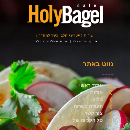
שירות קייטרינג חלבי כשר למהדרין
סניף וירטואלי | שרות משלוחים בלבד
נווט באתר
עמוד ראשי
אודות
בלוג
תעודת כשרות
צור קשר
סל הקניות שלי