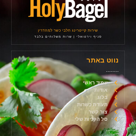
שירות קייטרינג חלבי כשר למהדרין
סניף וירטואלי | שרות משלוחים בלבד
נווט באתר
עמוד ראשי
אודות
בלוג
תעודת כשרות
צור קשר
סל הקניות שלי