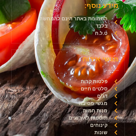
מידע נוסף:
התמונות באתר הינם להמחשה
בלבד
ט.ל.ח
מגשי אירוח
פלטות קרות
סלטים חיים
דגים
מגשי מסיבה
מנות חמות
תוספות לאירועים
קינוחים
שונות