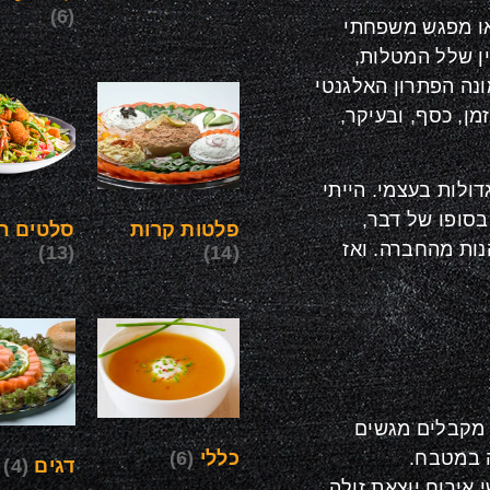
(6)
 או מפגש משפחתי
ין שלל המטלות,
ונה הפתרון האלגנטי
ן, כסף, ובעיקר,
דולות בעצמי. הייתי
בסופו של דבר,
פלטות קרות
סלטים חי
נות מהחברה. ואז
(13)
(14)
 מקבלים מגשים
כללי
(6)
ה במטבח.
דגים
(4)
 אירוח יוצאת זולה