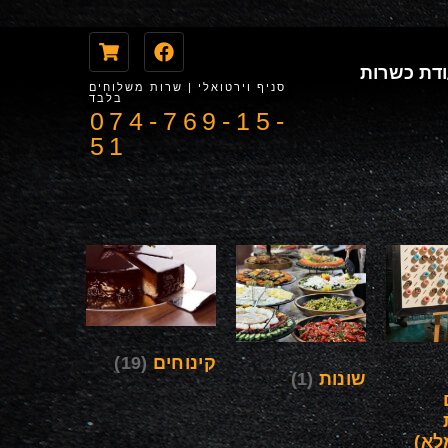
דת כשרות
סניף וירטואלי | שרות משלוחים
בלבד
074-769-15-
51
קינוחים
(19)
שונות
(1)
לא)