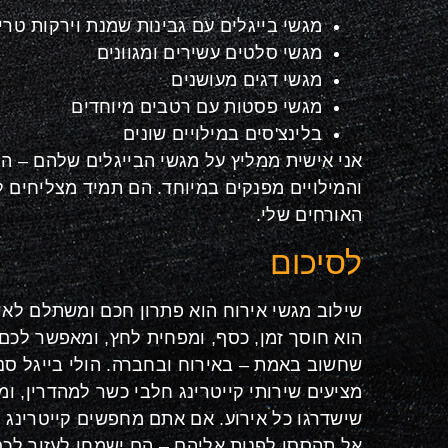
מגשי בייגלים עם גבינות שמנת וירקות טרי
מגשי סלטים עשירים ומגוונים
מגשי דגים מעושנים
מגשי פסטות עם רטבים מיוחדים
בלינצ'סים במילויים שונים
אני אישית ממליץ על מגשי הבייגלים שלהם – הב
והמילויים מפנקים במיוחד. הם תמיד מצליחים 
האורחים שלי.
לסיכום
שילוב מגשי אירוח הוא פתרון חכם ומשתלם לאיר
הוא חוסך זמן, כסף, ומפחית לחץ, ומאפשר לכם
שחשוב באמת – באירוח ובחברה. הולי בייגל סנ
מציעים שירותי קייטרינג חלבי כשר למהדרין, ומ
שישדרגו כל אירוע. אם אתם מחפשים קייטרינג 
אל תהססו לפנות אליהם – הם ישמחו לעזור לכם