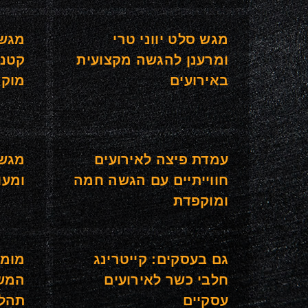
מגש סלט יווני טרי
מגש 
ומרענן להגשה מקצועית
קטני
באירועים
מוקפ
עמדת פיצה לאירועים
מגש 
חווייתיים עם הגשה חמה
ומעו
ומוקפדת
גם בעסקים: קייטרינג
מומח
חלבי כשר לאירועים
המשח
עסקיים
תהלי