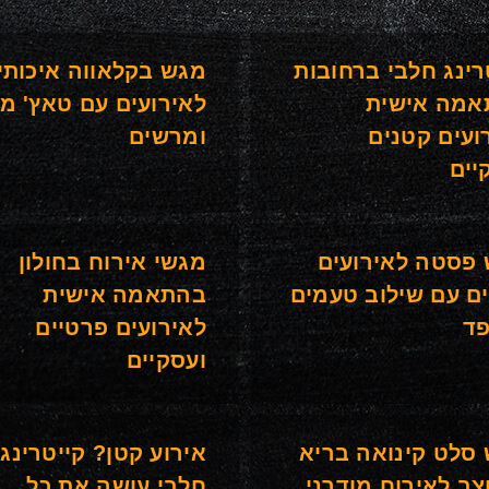
רינג חלבי ברחובות
מגש בקלאווה איכותי
אמה אישית
לאירועים עם טאץ' מ
ועים קטנים
ומרשים
יים
פסטה לאירועים
מגשי אירוח בחולון
ם עם שילוב טעמים
בהתאמה אישית
ד
לאירועים פרטיים
ועסקיים
סלט קינואה בריא
אירוע קטן? קייטרינג
צב לאירוח מודרני
חלבי עושה את כל