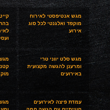
מגש אנטיפסטי לאירוח
קייט
מוקפד ואלגנטי לכל סוג
בהת
אירוע
לאיר
ועסק
מגש סלט יווני טרי
מגש 
ומרענן להגשה מקצועית
קטני
באירועים
מוקפ
עמדת פיצה לאירועים
מגש 
חווייתיים עם הגשה חמה
ומעו