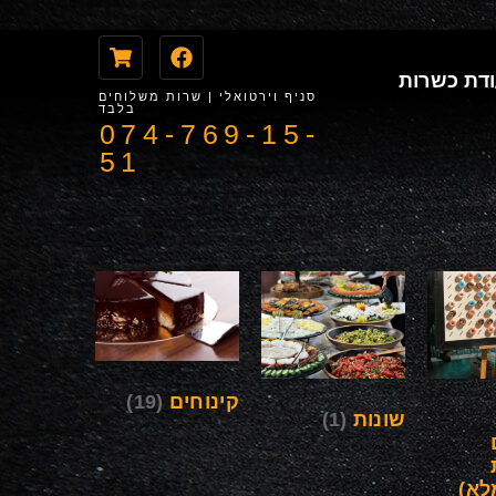
דת כשרות
סניף וירטואלי | שרות משלוחים
בלבד
074-769-15-
51
קינוחים
(19)
שונות
(1)
לא)