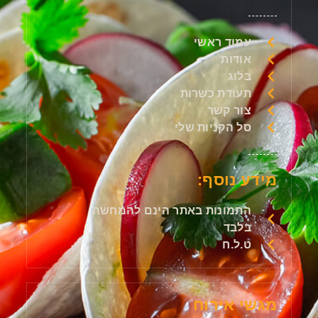
עמוד ראשי
אודות
בלוג
תעודת כשרות
צור קשר
סל הקניות שלי
מידע נוסף:
התמונות באתר הינם להמחשה
בלבד
ט.ל.ח
מגשי אירוח