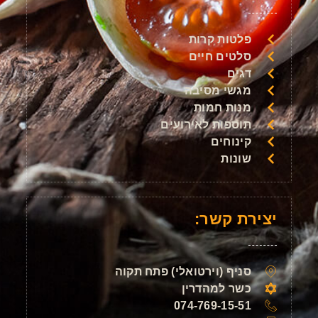
פלטות קרות
סלטים חיים
דגים
מגשי מסיבה
מנות חמות
תוספות לאירועים
קינוחים
שונות
יצירת קשר:
סניף (וירטואלי) פתח תקוה
כשר למהדרין
074-769-15-51