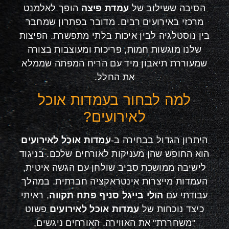
הסיבה ששילוב של
עמדת פיצה
הופך לאלמנט
מרכזי באירועים רבים. מדובר בפתרון שמחבר
בין נוסטלגיה לבין איכות בלתי מתפשרת. הפיצות
שלנו מוגשות חמות, פריכות ומעוצבות בצורה
שמעוררת תיאבון מיד עם הריח המפתה שממלא
את החלל.
למה לבחור בעמדות אוכל
לאירועים?
היתרון הגדול בבחירה ב-
עמדות אוכל לאירועים
הוא החופש שהן מעניקות לאורחים שלכם. בניגוד
לישיבה ממושכת סביב שולחן עם הגשה איטית,
העמדות מייצרות אינטראקציה חברתית. במהלך
עבודתי עם
הולי בייגל סניף פתח תקווה
, ראיתי
כיצד נוכחות של
עמדות אוכל לאירועים
פשוט
"משחררת" את האווירה. האורחים ניגשים,