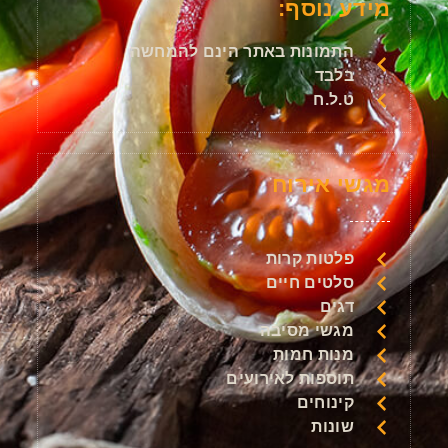
מידע נוסף:
התמונות באתר הינם להמחשה
בלבד
ט.ל.ח
מגשי אירוח
פלטות קרות
סלטים חיים
דגים
מגשי מסיבה
מנות חמות
תוספות לאירועים
קינוחים
שונות