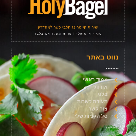
שירות קייטרינג חלבי כשר למהדרין
סניף וירטואלי | שרות משלוחים בלבד
נווט באתר
עמוד ראשי
אודות
בלוג
תעודת כשרות
צור קשר
סל הקניות שלי