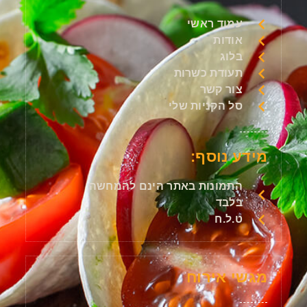
עמוד ראשי
אודות
בלוג
תעודת כשרות
צור קשר
סל הקניות שלי
מידע נוסף:
התמונות באתר הינם להמחשה
בלבד
ט.ל.ח
מגשי אירוח