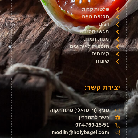
פלטות קרות
סלטים חיים
דגים
מגשי מסיבה
מנות חמות
תוספות לאירועים
קינוחים
שונות
יצירת קשר:
סניף (וירטואלי) פתח תקוה
כשר למהדרין
074-769-15-51
modiin@holybagel.com