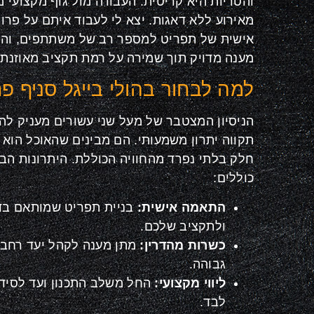
והטריות היא קריטית. העבודה מול גוף מקצועי 
מאירוע ללא דאגות. יצא לי לעבוד איתם על פר
אישית של תפריט למספר רב של משתתפים, וה
מענה מדויק תוך שמירה על רמת תקציב מאוזנת 
למה לבחור בהולי בייגל סניף פ
הניסיון המצטבר של מעל שני עשורים מעניק להו
תקווה יתרון משמעותי. הם מבינים שהאוכל הוא 
חלק בלתי נפרד מהחוויה הכוללת. היתרונות הב
כוללים:
התאמה אישית:
בניית תפריט שמותאם בדי
ולתקציב שלכם.
כשרות מהדרין:
מתן מענה לקהל יעד רחב 
גבוהה.
ליווי מקצועי:
החל משלב התכנון ועד לסיד
לבד.