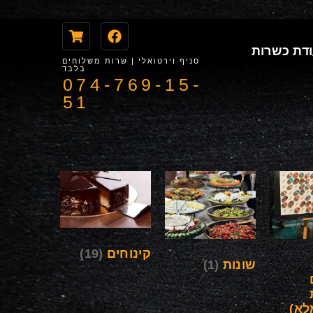
דת כשרות
סניף וירטואלי | שרות משלוחים
בלבד
074-769-15-
51
קינוחים
(19)
שונות
(1)
לא)