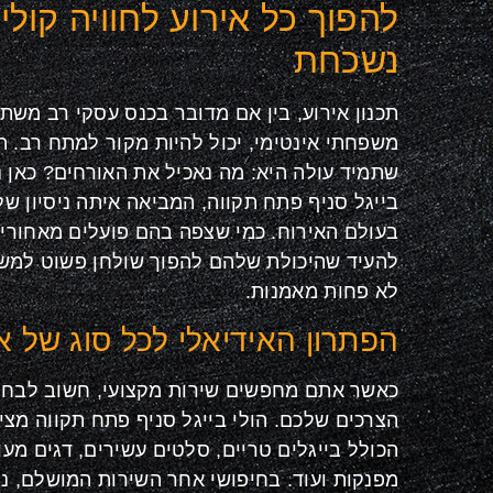
להפוך כל אירוע לחוויה קולי
נשכחת
תכנון אירוע, בין אם מדובר בכנס עסקי רב מש
משפחתי אינטימי, יכול להיות מקור למתח רב. 
שתמיד עולה היא: מה נאכיל את האורחים? כאן נ
בעולם האירוח. כמי שצפה בהם פועלים מאחורי ה
להעיד שהיכולת שלהם להפוך שולחן פשוט למשת
לא פחות מאמנות.
הפתרון האידיאלי לכל סוג של א
כאשר אתם מחפשים שירות מקצועי, חשוב לבחור
הצרכים שלכם. הולי בייגל סניף פתח תקווה מצי
הכולל בייגלים טריים, סלטים עשירים, דגים מע
מפנקות ועוד. בחיפושי אחר השירות המושלם, 