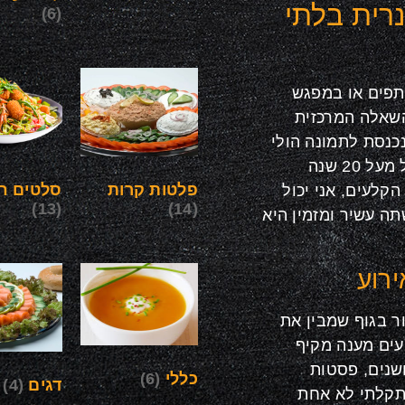
נרית בלתי
(6)
תתפים או במפגש
השאלה המרכזית
כנסת לתמונה הולי
בייגל סניף פתח תקווה, המביאה איתה ניסיון של מעל 20 שנה
פלטות קרות
סלטים חי
קלעים, אני יכול
(13)
(14)
ה עשיר ומזמין היא
ירוע
 בגוף שמבין את
עים מענה מקיף
ושנים, פסטות
כללי
(6)
דגים
(4)
נתקלתי לא אחת