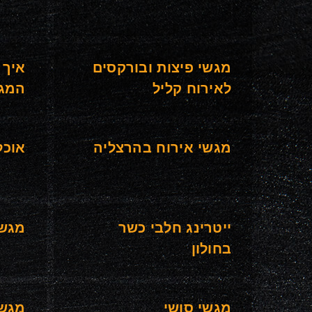
מגשי פיצות ובורקסים
איך 
לאירוח קליל
המגש
מגשי אירוח בהרצליה
אוכל
ייטרינג חלבי כשר
מגשי
בחולון
מגשי סושי
מגשי