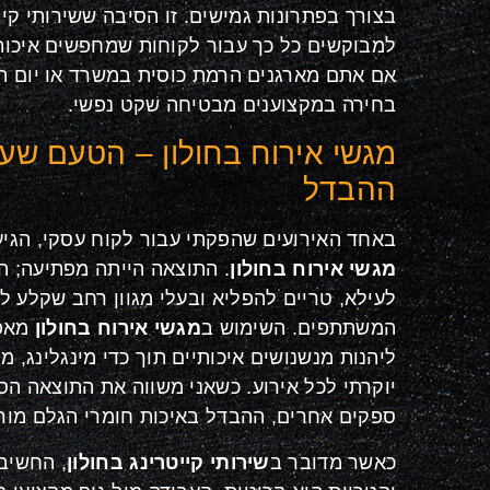
בצורך בפתרונות גמישים. זו הסיבה ששירותי קיי
למבוקשים כל כך עבור לקוחות שמחפשים איכות 
אם אתם מארגנים הרמת כוסית במשרד או יום ה
בחירה במקצוענים מבטיחה שקט נפשי.
מגשי אירוח בחולון – הטעם שע
ההבדל
באחד האירועים שהפקתי עבור לקוח עסקי, הגיע
מגשי אירוח בחולון
. התוצאה הייתה מפתיעה; ה
לעילא, טריים להפליא ובעלי מגוון רחב שקלע 
המשתתפים. השימוש ב
מגשי אירוח בחולון
מאפש
ליהנות מנשנושים איכותיים תוך כדי מינגלינג, מ
יוקרתי לכל אירוע. כשאני משווה את התוצאה הס
ספקים אחרים, ההבדל באיכות חומרי הגלם מור
כאשר מדובר ב
שירותי קייטרינג בחולון
, החשיב